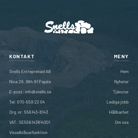
KONTAKT
MENY
Snells Entreprenad AB
Hem
Niva 29, 984 91 Pajala
Nyheter
E-post:
info@snells.se
Tjänster
Tel: 070-559 22 04
Lediga jobb
Org. nr: 556143-8143
Hållbarhet
VAT: SE556143814301
Om oss
Visselblåsarfunktion