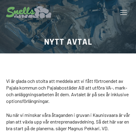
Hoppa
till
Me
innehåll
NYTT AVTAL
Vi är glada och stolta att meddela att vi fått förtroendet av
Pajala kommun och Pajalabostäder AB att utföra VA-, mark-
och anläggningsarbeten åt dem. Avtalet är på sex år inklusive
optionsförlängningar.
Nu när vi minskar våra åtaganden i gruvan i Kaunisvaara är vår
plan att växla upp vår entreprenadavdelning. Så det här var en
bra start på de planerna, säger Magnus Pekkari, VD.