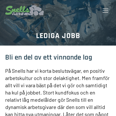
Hoppa
till
Me
innehåll
LEDIGA JOBB
Bli en del av ett vinnande lag
På Snells har vi korta beslutsvägar, en positiv
arbetskultur och stor delaktighet. Men framför
allt vill vi vara bäst på det vi gör och samtidigt
ha kul på jobbet. Stort kundfokus och en
relativt låg medelålder gör Snells till en
dynamisk arbetsgivare där den som vill alltid
kan hitta nya utmaningar. Låter det som något