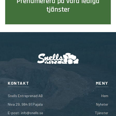
Prenumerera på våra lediga
tjänster
KONTAKT
MENY
Snells Entreprenad AB
Hem
Niva 29, 984 91 Pajala
Nyheter
E-post:
info@snells.se
Tjänster