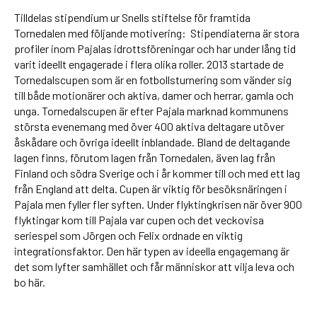
Tilldelas stipendium ur Snells stiftelse för framtida
Tornedalen med följande motivering: Stipendiaterna är stora
profiler inom Pajalas idrottsföreningar och har under lång tid
varit ideellt engagerade i flera olika roller. 2013 startade de
Tornedalscupen som är en fotbollsturnering som vänder sig
till både motionärer och aktiva, damer och herrar, gamla och
unga. Tornedalscupen är efter Pajala marknad kommunens
största evenemang med över 400 aktiva deltagare utöver
åskådare och övriga ideellt inblandade. Bland de deltagande
lagen finns, förutom lagen från Tornedalen, även lag från
Finland och södra Sverige och i år kommer till och med ett lag
från England att delta. Cupen är viktig för besöksnäringen i
Pajala men fyller fler syften. Under flyktingkrisen när över 900
flyktingar kom till Pajala var cupen och det veckovisa
seriespel som Jörgen och Felix ordnade en viktig
integrationsfaktor. Den här typen av ideella engagemang är
det som lyfter samhället och får människor att vilja leva och
bo här.