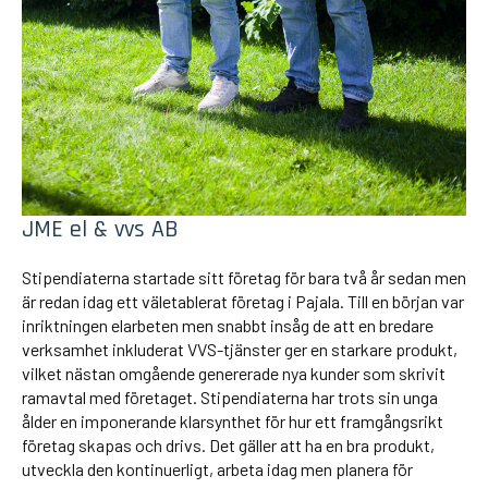
JME el & vvs AB
Stipendiaterna startade sitt företag för bara två år sedan men
är redan idag ett väletablerat företag i Pajala. Till en början var
inriktningen elarbeten men snabbt insåg de att en bredare
verksamhet inkluderat VVS-tjänster ger en starkare produkt,
vilket nästan omgående genererade nya kunder som skrivit
ramavtal med företaget. Stipendiaterna har trots sin unga
ålder en imponerande klarsynthet för hur ett framgångsrikt
företag skapas och drivs. Det gäller att ha en bra produkt,
utveckla den kontinuerligt, arbeta idag men planera för