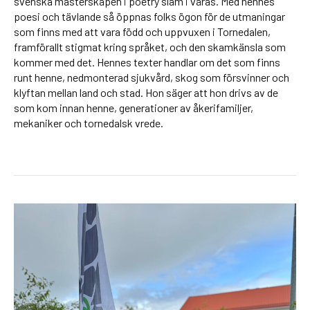
svenska mästerskapen i poetry slam i våras. Med hennes
poesi och tävlande så öppnas folks ögon för de utmaningar
som finns med att vara född och uppvuxen i Tornedalen,
framförallt stigmat kring språket, och den skamkänsla som
kommer med det. Hennes texter handlar om det som finns
runt henne, nedmonterad sjukvård, skog som försvinner och
klyftan mellan land och stad. Hon säger att hon drivs av de
som kom innan henne, generationer av åkerifamiljer,
mekaniker och tornedalsk vrede.