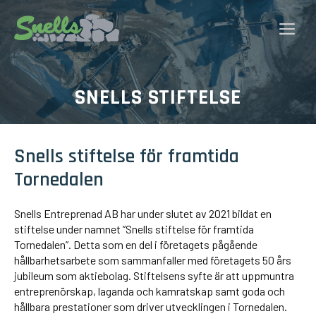
Hoppa
till
Me
innehåll
SNELLS STIFTELSE
Snells stiftelse för framtida
Tornedalen
Snells Entreprenad AB har under slutet av 2021 bildat en
stiftelse under namnet ”Snells stiftelse för framtida
Tornedalen”. Detta som en del i företagets pågående
hållbarhetsarbete som sammanfaller med företagets 50 års
jubileum som aktiebolag. Stiftelsens syfte är att uppmuntra
entreprenörskap, laganda och kamratskap samt goda och
hållbara prestationer som driver utvecklingen i Tornedalen.