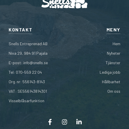
KONTAKT
MENY
Snells Entreprenad AB
Hem
Niva 29, 984 91 Pajala
Nyheter
E-post:
info@snells.se
Tjänster
Tel: 070-559 22 04
Lediga jobb
Org. nr: 556143-8143
Hållbarhet
VAT: SE556143814301
Om oss
Visselblåsarfunktion