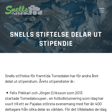
Hoppa
till
Me
innehåll
SNELLS STIFTELSE DELAR UT
STIPENDIE
Snells stiftelse för framtida Tornedalen har för andra året
delat ut stipendium. Årets stipendiater är:
Felix Pekkari och Jörgen Eriksson som 2013
startade Tornedalscupen , en fotbollsturnering som idag har
vuxit till ett av Pajalas största evenemang med fler än 400
deltagare från olika delar av världen. För det tilldelades de idag