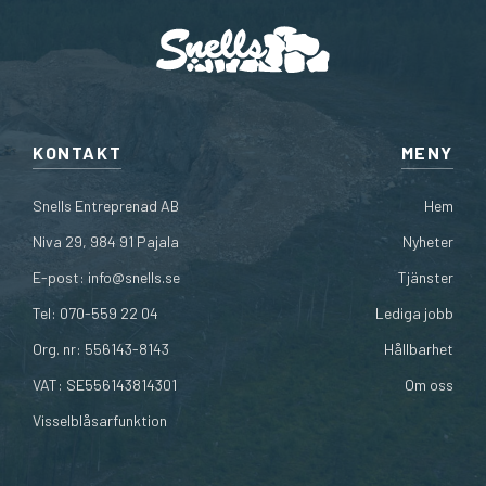
KONTAKT
MENY
Snells Entreprenad AB
Hem
Niva 29, 984 91 Pajala
Nyheter
E-post:
info@snells.se
Tjänster
Tel: 070-559 22 04
Lediga jobb
Org. nr: 556143-8143
Hållbarhet
VAT: SE556143814301
Om oss
Visselblåsarfunktion