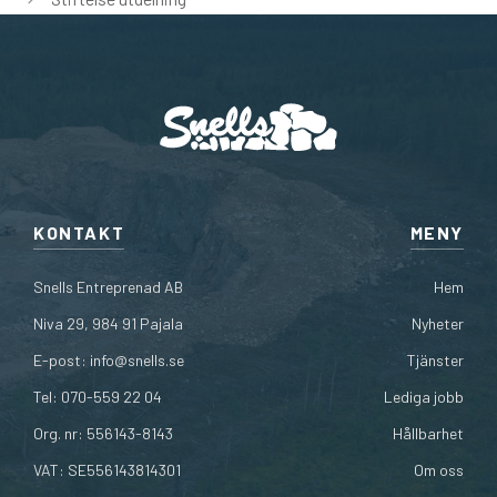
KONTAKT
MENY
Snells Entreprenad AB
Hem
Niva 29, 984 91 Pajala
Nyheter
E-post:
info@snells.se
Tjänster
Tel: 070-559 22 04
Lediga jobb
Org. nr: 556143-8143
Hållbarhet
VAT: SE556143814301
Om oss